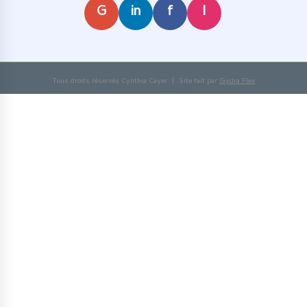
G
in
f
I
Tous droits réservés Cynthia Cayer | Site fait par
Gydra Flex