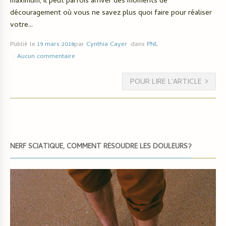
maximum, il peut parfois arriver des moments de
découragement où vous ne savez plus quoi faire pour réaliser
votre...
Publié le
19 mars 2018
par
Cynthia Cayer
dans
PNL
Aucun commentaire
POUR LIRE L'ARTICLE
NERF SCIATIQUE, COMMENT RÉSOUDRE LES DOULEURS?