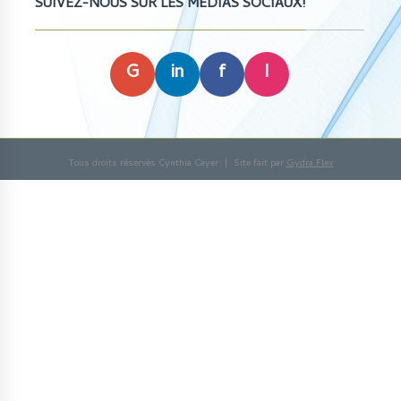
SUIVEZ-NOUS SUR LES MÉDIAS SOCIAUX!
G
in
f
I
Tous droits réservés Cynthia Cayer | Site fait par
Gydra Flex