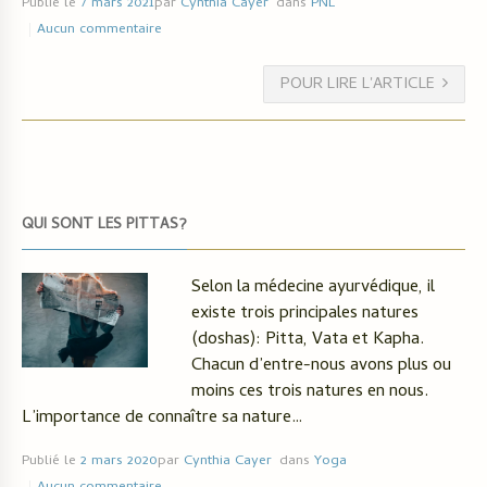
Publié le
7 mars 2021
par
Cynthia Cayer
dans
PNL
Aucun commentaire
POUR LIRE L'ARTICLE
QUI SONT LES PITTAS?
Selon la médecine ayurvédique, il
existe trois principales natures
(doshas): Pitta, Vata et Kapha.
Chacun d’entre-nous avons plus ou
moins ces trois natures en nous.
L’importance de connaître sa nature…
Publié le
2 mars 2020
par
Cynthia Cayer
dans
Yoga