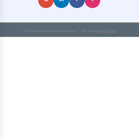
G
in
f
I
Tous droits réservés Cynthia Cayer | Site fait par
Gydra Flex