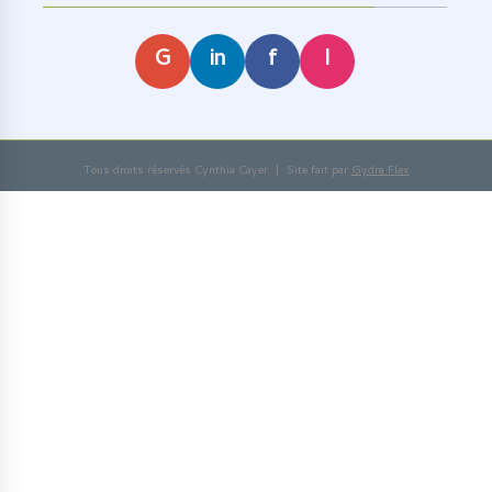
G
in
f
I
Tous droits réservés Cynthia Cayer | Site fait par
Gydra Flex