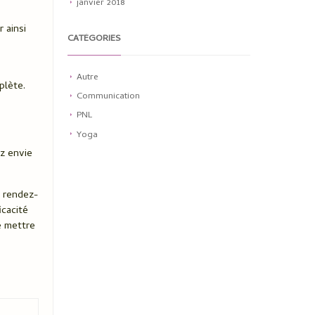
janvier 2018
 ainsi
CATÉGORIES
Autre
plète.
Communication
PNL
Yoga
z envie
e rendez-
icacité
e mettre