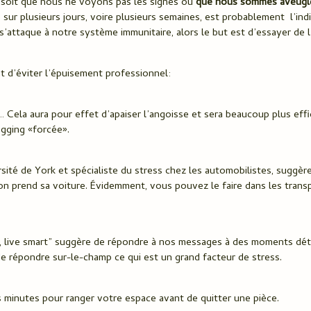
, soit que nous ne voyons pas les signes ou
que nous sommes aveugl
 sur plusieurs jours, voire plusieurs semaines, est probablement l’ind
s’attaque à notre système immunitaire, alors le but est d’essayer de 
nt d’éviter l’épuisement professionnel:
o… Cela aura pour effet d’apaiser l’angoisse et sera beaucoup plus eff
gging «forcée».
sité de York et spécialiste du stress chez les automobilistes, suggèr
on prend sa voiture. Évidemment, vous pouvez le faire dans les trans
, live smart” suggère de répondre à nos messages à des moments dé
de répondre sur-le-champ ce qui est un grand facteur de stress.
minutes pour ranger votre espace avant de quitter une pièce.