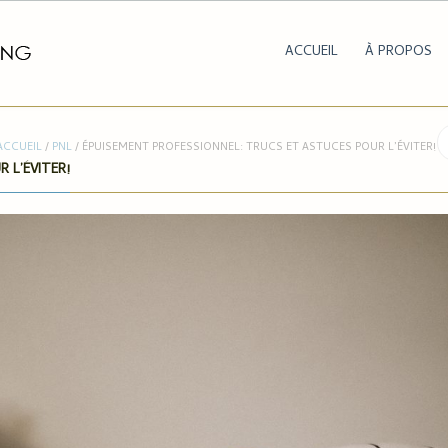
ACCUEIL
À PROPOS
ACCUEIL
/
PNL
/
ÉPUISEMENT PROFESSIONNEL: TRUCS ET ASTUCES POUR L’ÉVITER!
 L’ÉVITER!